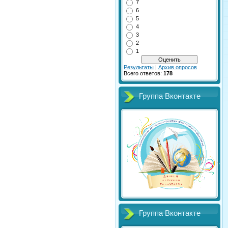
7
6
5
4
3
2
1
Результаты
|
Архив опросов
Всего ответов:
178
Группа Вконтакте
Группа Вконтакте