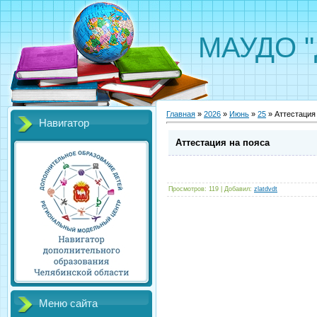
МАУДО "Д
Главная
»
2026
»
Июнь
»
25
» Аттестация
Навигатор
Аттестация на пояса
Просмотров
:
119
|
Добавил
:
zlatdvdt
Меню сайта