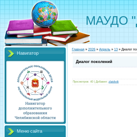
МАУДО "Д
Главная
»
2026
»
Апрель
»
13
» Диалог по
Навигатор
Диалог поколений
Просмотров
:
40
|
Добавил
:
zlatdvdt
Меню сайта