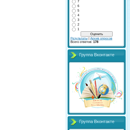
7
6
5
4
3
2
1
Результаты
|
Архив опросов
Всего ответов:
178
Группа Вконтакте
Группа Вконтакте