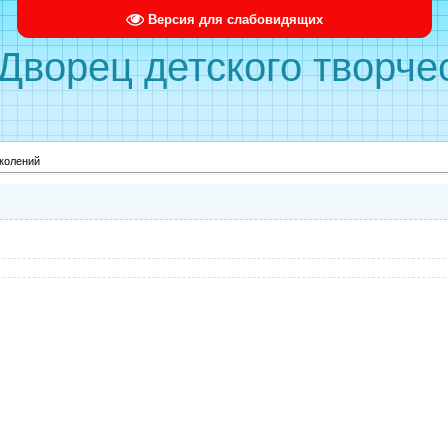
Версия для слабовидящих
ворец детского творче
колений