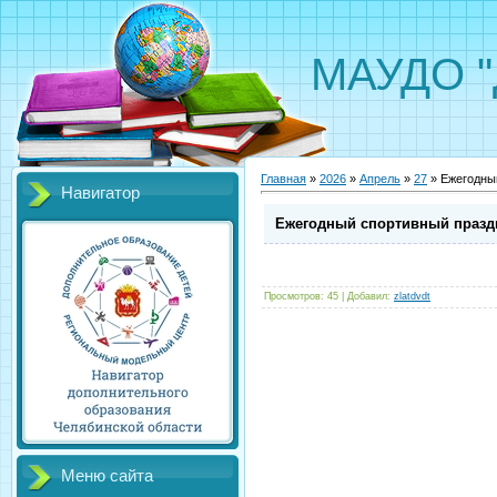
МАУДО "Д
Главная
»
2026
»
Апрель
»
27
» Ежегодный
Навигатор
Ежегодный спортивный праздн
Просмотров
:
45
|
Добавил
:
zlatdvdt
Меню сайта