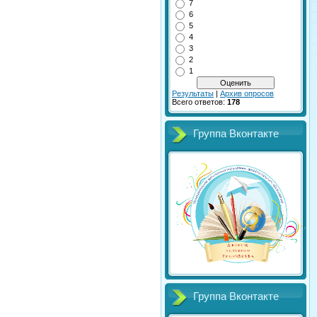
7
6
5
4
3
2
1
Результаты
|
Архив опросов
Всего ответов:
178
Группа Вконтакте
Группа Вконтакте