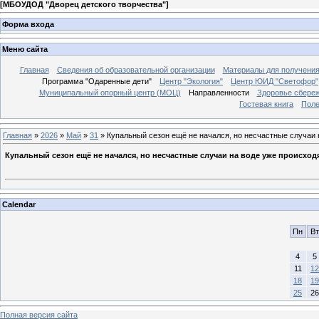
[
МБОУДОД "Дворец детского творчества"
]
Форма входа
Меню сайта
Главная
Сведения об образовательной организации
Материалы для получения
Программа "Одаренные дети"
Центр "Экология"
Центр ЮИД "Светофор"
Муниципальный опорный центр (МОЦ)
Направленности
Здоровье сбере
Гостевая книга
Поле
Главная
»
2026
»
Май
»
31
» Купальный сезон ещё не начался, но несчастные случаи 
Купальный сезон ещё не начался, но несчастные случаи на воде уже происходя
Calendar
Пн
Вт
4
5
11
12
18
19
25
26
Полная версия сайта