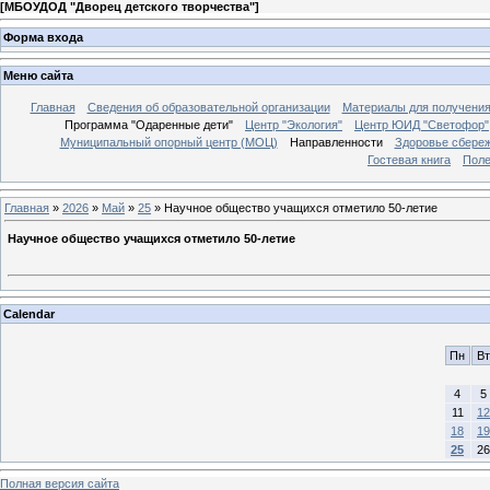
[
МБОУДОД "Дворец детского творчества"
]
Форма входа
Меню сайта
Главная
Сведения об образовательной организации
Материалы для получения
Программа "Одаренные дети"
Центр "Экология"
Центр ЮИД "Светофор"
Муниципальный опорный центр (МОЦ)
Направленности
Здоровье сбере
Гостевая книга
Поле
Главная
»
2026
»
Май
»
25
» Научное общество учащихся отметило 50-летие
Научное общество учащихся отметило 50-летие
Calendar
Пн
Вт
4
5
11
12
18
19
25
26
Полная версия сайта