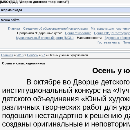
[
МБОУДОД "Дворец детского творчества"
]
Форма входа
Меню сайта
Главная
Сведения об образовательной организации
Материалы для получения
Программа "Одаренные дети"
Центр "Экология"
Центр ЮИД "Светофор"
Муниципальный опорный центр (МОЦ)
Направленности
Здоровье сбере
Гостевая книга
Поле
Главная
»
2016
»
Ноябрь
»
27
» Осень у юных художников
Осень у юных художников
Осень у 
В октябре во Дворце детского т
институциональный конкурс на «Лу
детского объединения «Юный художн
различных творческих работ для ук
подошли нестандартно к решению да
созданы оригинальные и неповторим