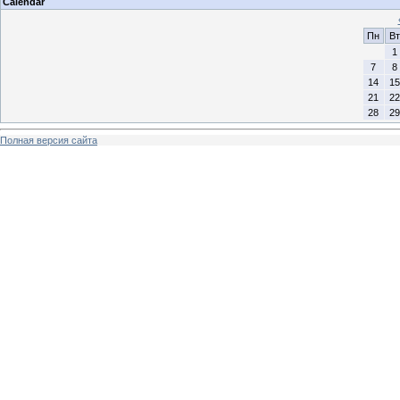
Calendar
Пн
Вт
1
7
8
14
15
21
22
28
29
Полная версия сайта