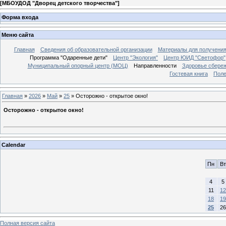
[
МБОУДОД "Дворец детского творчества"
]
Форма входа
Меню сайта
Главная
Сведения об образовательной организации
Материалы для получения
Программа "Одаренные дети"
Центр "Экология"
Центр ЮИД "Светофор"
Муниципальный опорный центр (МОЦ)
Направленности
Здоровье сбере
Гостевая книга
Поле
Главная
»
2026
»
Май
»
25
» Осторожно - открытое окно!
Осторожно - открытое окно!
Calendar
Пн
Вт
4
5
11
12
18
19
25
26
Полная версия сайта