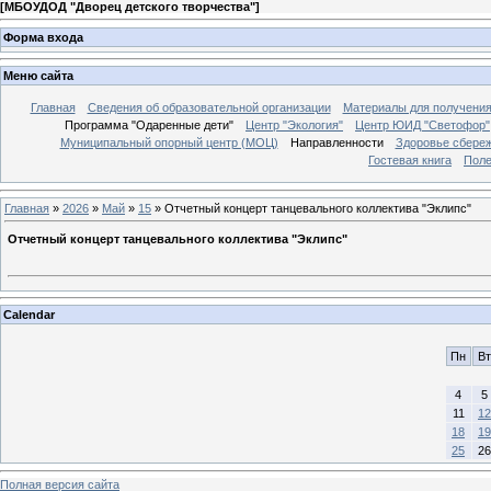
[
МБОУДОД "Дворец детского творчества"
]
Форма входа
Меню сайта
Главная
Сведения об образовательной организации
Материалы для получения
Программа "Одаренные дети"
Центр "Экология"
Центр ЮИД "Светофор"
Муниципальный опорный центр (МОЦ)
Направленности
Здоровье сбере
Гостевая книга
Поле
Главная
»
2026
»
Май
»
15
» Отчетный концерт танцевального коллектива "Эклипс"
Отчетный концерт танцевального коллектива "Эклипс"
Calendar
Пн
Вт
4
5
11
12
18
19
25
26
Полная версия сайта