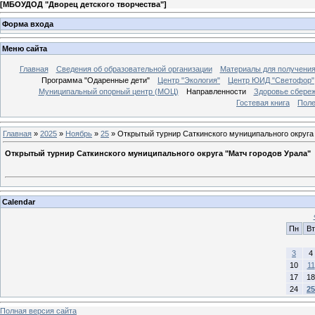
[
МБОУДОД "Дворец детского творчества"
]
Форма входа
Меню сайта
Главная
Сведения об образовательной организации
Материалы для получения
Программа "Одаренные дети"
Центр "Экология"
Центр ЮИД "Светофор"
Муниципальный опорный центр (МОЦ)
Направленности
Здоровье сбере
Гостевая книга
Поле
Главная
»
2025
»
Ноябрь
»
25
» Открытый турнир Саткинского муниципального округа 
Открытый турнир Саткинского муниципального округа "Матч городов Урала"
Calendar
Пн
Вт
3
4
10
11
17
18
24
25
Полная версия сайта