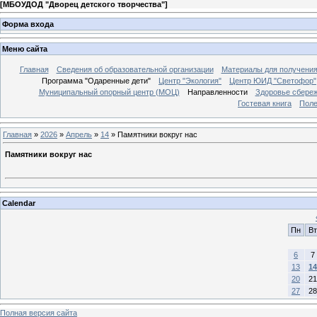
[
МБОУДОД "Дворец детского творчества"
]
Форма входа
Меню сайта
Главная
Сведения об образовательной организации
Материалы для получения
Программа "Одаренные дети"
Центр "Экология"
Центр ЮИД "Светофор"
Муниципальный опорный центр (МОЦ)
Направленности
Здоровье сбере
Гостевая книга
Поле
Главная
»
2026
»
Апрель
»
14
» Памятники вокруг нас
Памятники вокруг нас
Calendar
Пн
Вт
6
7
13
14
20
21
27
28
Полная версия сайта