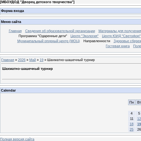
[
МБОУДОД "Дворец детского творчества"
]
Форма входа
Меню сайта
Главная
Сведения об образовательной организации
Материалы для получения
Программа "Одаренные дети"
Центр "Экология"
Центр ЮИД "Светофор"
Муниципальный опорный центр (МОЦ)
Направленности
Здоровье сбере
Гостевая книга
Поле
Главная
»
2026
»
Май
»
19
» Шахматно-шашечный турнир
Шахматно-шашечный турнир
Calendar
Пн
Вт
4
5
11
12
18
19
25
26
Полная версия сайта