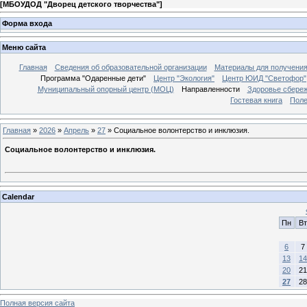
[
МБОУДОД "Дворец детского творчества"
]
Форма входа
Меню сайта
Главная
Сведения об образовательной организации
Материалы для получения
Программа "Одаренные дети"
Центр "Экология"
Центр ЮИД "Светофор"
Муниципальный опорный центр (МОЦ)
Направленности
Здоровье сбере
Гостевая книга
Поле
Главная
»
2026
»
Апрель
»
27
» Социальное волонтерство и инклюзия.
Социальное волонтерство и инклюзия.
Calendar
Пн
Вт
6
7
13
14
20
21
27
28
Полная версия сайта