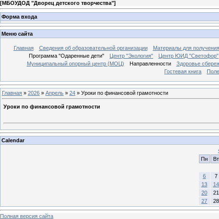
[
МБОУДОД "Дворец детского творчества"
]
Форма входа
Меню сайта
Главная
Сведения об образовательной организации
Материалы для получения
Программа "Одаренные дети"
Центр "Экология"
Центр ЮИД "Светофор"
Муниципальный опорный центр (МОЦ)
Направленности
Здоровье сбере
Гостевая книга
Поле
Главная
»
2026
»
Апрель
»
24
» Уроки по финансовой грамотности
Уроки по финансовой грамотности
Calendar
Пн
Вт
6
7
13
14
20
21
27
28
Полная версия сайта