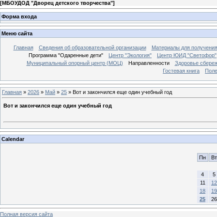
[
МБОУДОД "Дворец детского творчества"
]
Форма входа
Меню сайта
Главная
Сведения об образовательной организации
Материалы для получения
Программа "Одаренные дети"
Центр "Экология"
Центр ЮИД "Светофор"
Муниципальный опорный центр (МОЦ)
Направленности
Здоровье сбере
Гостевая книга
Поле
Главная
»
2026
»
Май
»
25
» Вот и закончился еще один учебный год
Вот и закончился еще один учебный год
Calendar
Пн
Вт
4
5
11
12
18
19
25
26
Полная версия сайта