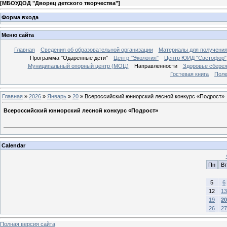
[
МБОУДОД "Дворец детского творчества"
]
Форма входа
Меню сайта
Главная
Сведения об образовательной организации
Материалы для получения
Программа "Одаренные дети"
Центр "Экология"
Центр ЮИД "Светофор"
Муниципальный опорный центр (МОЦ)
Направленности
Здоровье сбере
Гостевая книга
Поле
Главная
»
2026
»
Январь
»
20
» Всероссийский юниорский лесной конкурс «Подрост»
Всероссийский юниорский лесной конкурс «Подрост»
Calendar
Пн
Вт
5
6
12
13
19
20
26
27
Полная версия сайта